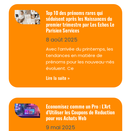
Top 10 des prénoms rares qui
séduisent après les Naissances du
premier trimestre par Les Echos Le
Parisien Services
8 août 2025
Avec l’arrivée du printemps, les
tendances en matière de
prénoms pour les nouveau-nés
évoluent. Ce
Lire la suite »
Economisez comme un Pro : L’Art
d’Utiliser les Coupons de Reduction
pour vos Achats Web
9 mai 2025