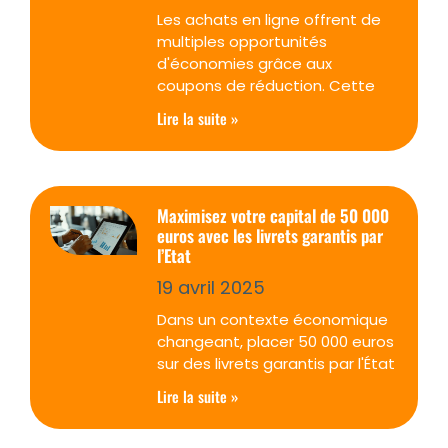
Les achats en ligne offrent de
multiples opportunités
d'économies grâce aux
coupons de réduction. Cette
Lire la suite »
Maximisez votre capital de 50 000
euros avec les livrets garantis par
l’Etat
19 avril 2025
Dans un contexte économique
changeant, placer 50 000 euros
sur des livrets garantis par l'État
Lire la suite »