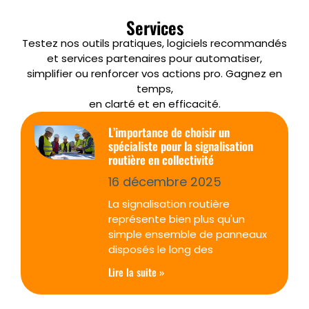
Services
Testez nos outils pratiques, logiciels recommandés
et services partenaires pour automatiser,
simplifier ou renforcer vos actions pro. Gagnez en
temps,
en clarté et en efficacité.
L’importance de choisir un
spécialiste pour la signalisation
routière en collectivité
16 décembre 2025
La signalisation routière
représente bien plus qu'un
simple ensemble de panneaux
disposés le long des
Lire la suite »